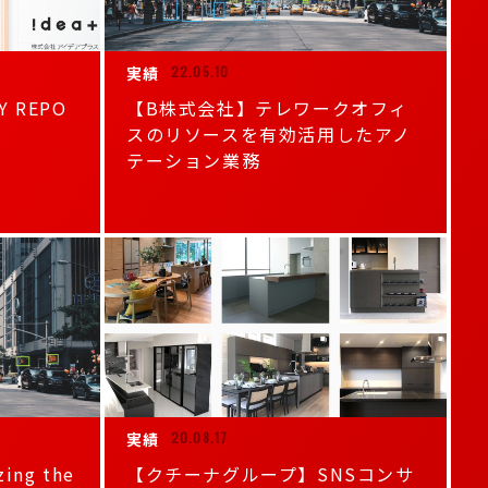
実績
22.05.10
 REPO
【B株式会社】テレワークオフィ
スのリソースを有効活用したアノ
テーション業務
実績
20.08.17
ing the
【クチーナグループ】SNSコンサ