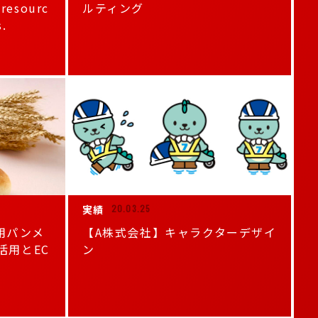
 resourc
ルティング
s.
実績
20.03.25
用パンメ
【A株式会社】キャラクターデザイ
活用とEC
ン