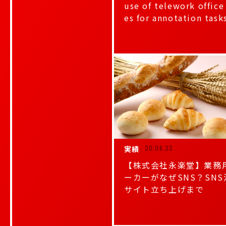
use of telework office
es for annotation task
実績
20.06.23
【株式会社永楽堂】業務
ーカーがなぜSNS？SNS
サイト立ち上げまで