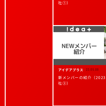
社①）
アイデアプラス
23.05.09
新メンバーの紹介（202
社③）