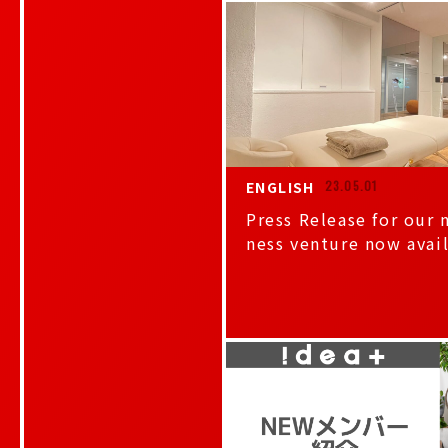
ENGLISH
23.05.01
Press Release for our 
ness venture now avai