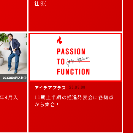
社④）
アイデアプラス
23.05.08
3年4月入
11期上半期の推進発表会に各拠点
から集合！