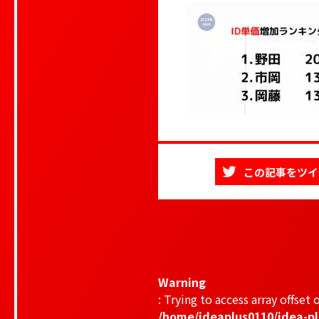
この記事をツイ
Warning
: Trying to access array offset o
/home/ideaplus0110/idea-pl