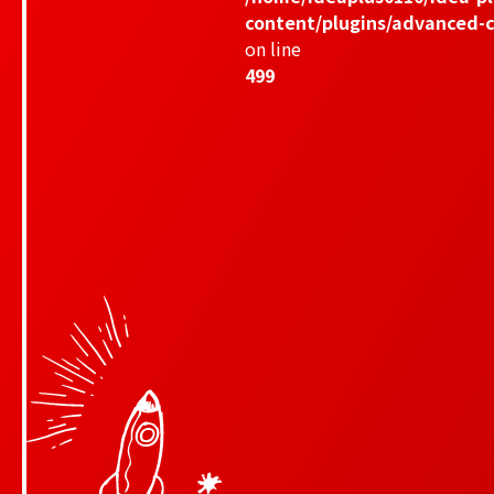
content/plugins/advanced-c
on line
499