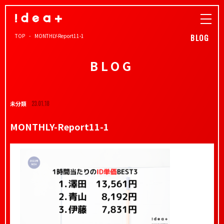
TOP
MONTHLY-Report11-1
BLOG
BLOG
未分類
23.01.18
MONTHLY-Report11-1