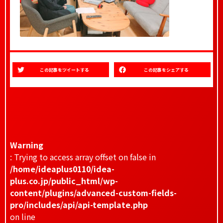
この記事をツイートする
この記事をシェアする
Warning
: Trying to access array offset on false in
/home/ideaplus0110/idea-
plus.co.jp/public_html/wp-
content/plugins/advanced-custom-fields-
pro/includes/api/api-template.php
on line