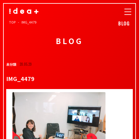
TOP
IMG_4479
BLOG
BLOG
未分類
20.05.29
IMG_4479