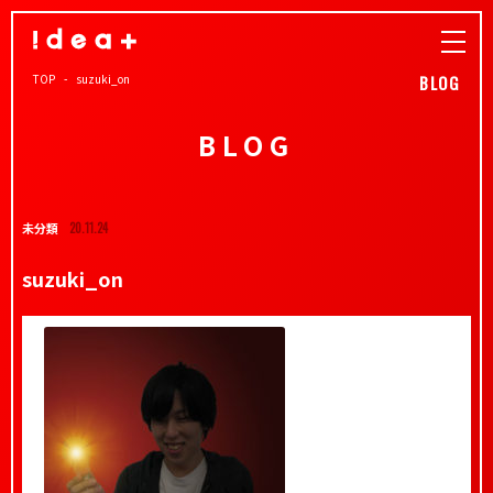
TOP
suzuki_on
BLOG
BLOG
未分類
20.11.24
suzuki_on