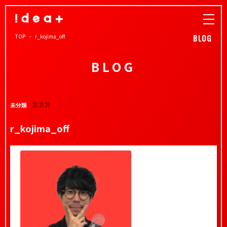
TOP
r_kojima_off
BLOG
BLOG
未分類
20.11.24
r_kojima_off