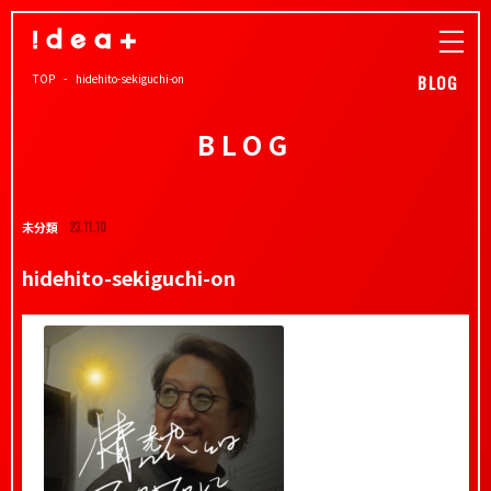
TOP
hidehito-sekiguchi-on
BLOG
BLOG
未分類
23.11.10
hidehito-sekiguchi-on