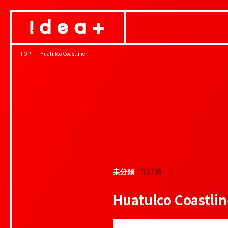
TOP
Huatulco Coastline
11.07.15
未分類
Huatulco Coastlin