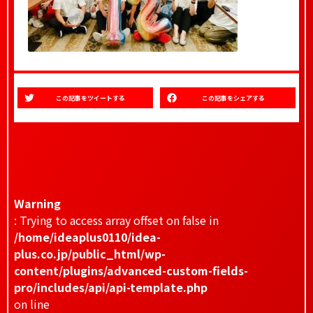
この記事をツイートする
この記事をシェアする
Warning
: Trying to access array offset on false in
/home/ideaplus0110/idea-
plus.co.jp/public_html/wp-
content/plugins/advanced-custom-fields-
pro/includes/api/api-template.php
on line