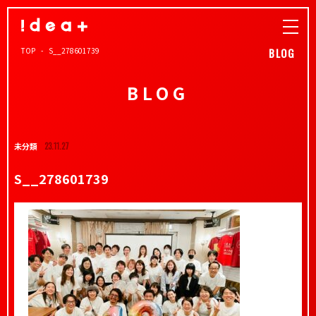
TOP
S__278601739
BLOG
BLOG
未分類
23.11.27
S__278601739