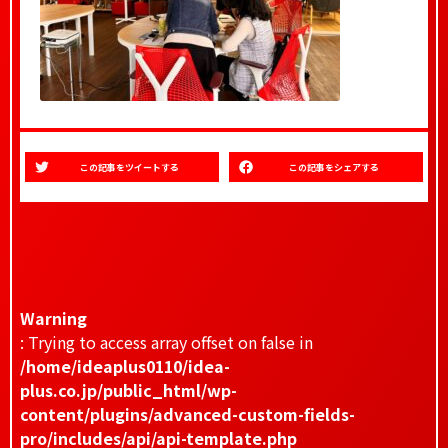
この記事をツイートする
この記事をシェアする
Warning
: Trying to access array offset on false in
/home/ideaplus0110/idea-
plus.co.jp/public_html/wp-
content/plugins/advanced-custom-fields-
pro/includes/api/api-template.php