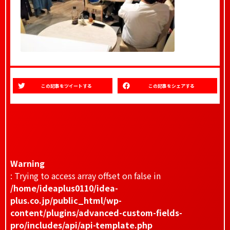
この記事をツイートする
この記事をシェアする
Warning
: Trying to access array offset on false in
/home/ideaplus0110/idea-
plus.co.jp/public_html/wp-
content/plugins/advanced-custom-fields-
pro/includes/api/api-template.php