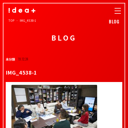
TOP
IMG_4538-1
BLOG
BLOG
未分類
19.12.24
IMG_4538-1