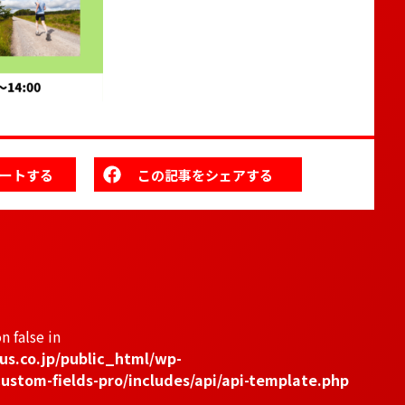
ートする
この記事をシェアする
n false in
us.co.jp/public_html/wp-
ustom-fields-pro/includes/api/api-template.php