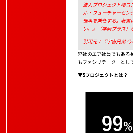
法人プロジェクト結コ
ル・フューチャーセン
理事を兼任する。著書
い。』（学研プラス）
引用元：『宇宙兄弟 今
弊社のエア社員でもある
もファシリテーターとし
▼5プロジェクトとは？