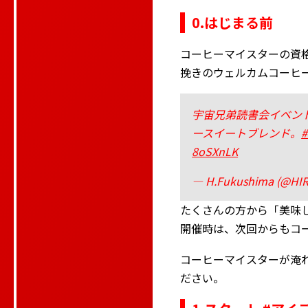
0.はじまる前
コーヒーマイスターの資
挽きのウェルカムコーヒ
宇宙兄弟読書会イベン
ースイートブレンド。
8oSXnLK
— H.Fukushima (@HIR
たくさんの方から「美味
開催時は、次回からもコ
コーヒーマイスターが淹
ださい。