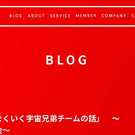
BLOG
まくいく宇宙兄弟チームの話」 〜
会〜