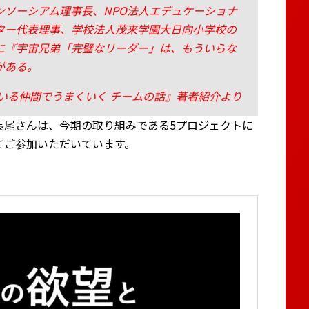
ンソーシアム理事長、NPO法人エデュケーショナ
ター代表理事、学校法人茂来学園大日向小学校の
に『宇宙兄弟「完璧なリーダー」は、もういらな
がある。
いる仲間でうまくいく チームの話』著者紹介より
長尾さんは、今期の取り組みである5プロジェクトに
てご参加いただいています。