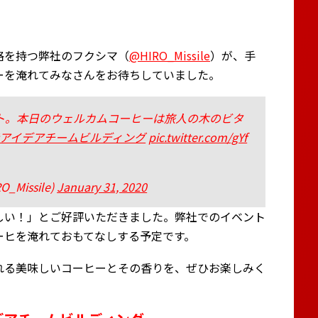
格を持つ弊社のフクシマ（
@HIRO_Missile
）が、手
ーを淹れてみなさんをお待ちしていました。
ト。本日のウェルカムコーヒーは旅人の木のビタ
#アイデアチームビルディング
pic.twitter.com/gYf
O_Missile)
January 31, 2020
しい！」とご好評いただきました。弊社でのイベント
ーヒを淹れておもてなしする予定です。
れる美味しいコーヒーとその香りを、ぜひお楽しみく