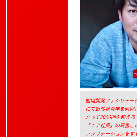
組織開発ファシリテー
にて野外教育学を研究
たって3000回を超え
「エア社員」の肩書き
ァシリテーションをす