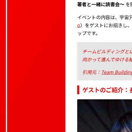
著者と一緒に読書会〜
を
イベントの内容は、宇宙
o
）をゲストにお招きし、
ップです。
チームビルディングと
向かって進んでゆける
引用元：
Team Buildin
ゲストのご紹介：長