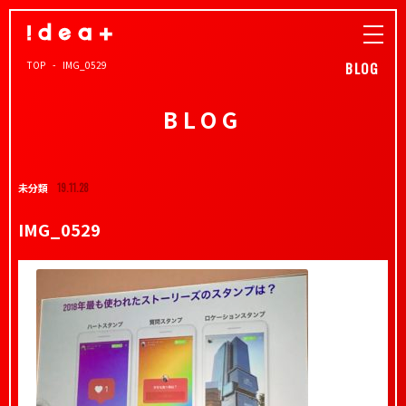
TOP
IMG_0529
BLOG
BLOG
未分類
19.11.28
IMG_0529