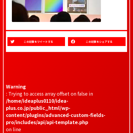
この記事をツイートする
この記事をシェアする
Warning
: Trying to access array offset on false in
/home/ideaplus0110/idea-
plus.co.jp/public_html/wp-
content/plugins/advanced-custom-fields-
pro/includes/api/api-template.php
on line