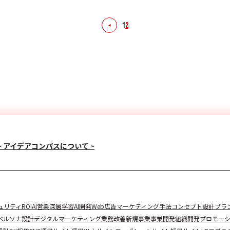
1
2
~ アイデアコンパスについて ~
ュリティ
ROI
AI
営業
深層学習
AI開発
Web広告
マーケティング手法
コンセプト設計
ブラ
ペルソナ設計
デジタルマーケティング
業務改善
新規事業
事業開発
組織開発
プロモー