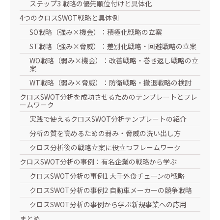
ステップ3 戦略の優先順位付けと具体化
4つのクロスSWOT戦略と具体例
SO戦略（強み×機会）：積極化戦略の立案
ST戦略（強み×脅威）：差別化戦略・回避戦略の立案
WO戦略（弱み×機会）：改善戦略・巻き返し戦略の立
案
WT戦略（弱み×脅威）：防衛戦略・撤退戦略の検討
クロスSWOT分析を成功させるためのテンプレートとフレ
ームワーク
実践で使えるクロスSWOT分析テンプレートの紹介
分析の質を高めるための弱み・脅威の洗い出し方
クロス分析後の戦略立案に役立つフレームワーク
クロスSWOT分析の事例：有名企業の戦略から学ぶ
クロスSWOT分析の事例1 大手外食チェーンの戦略
クロスSWOT分析の事例2 自動車メーカーの競争戦略
クロスSWOT分析の事例から学ぶ新規事業への応用
まとめ